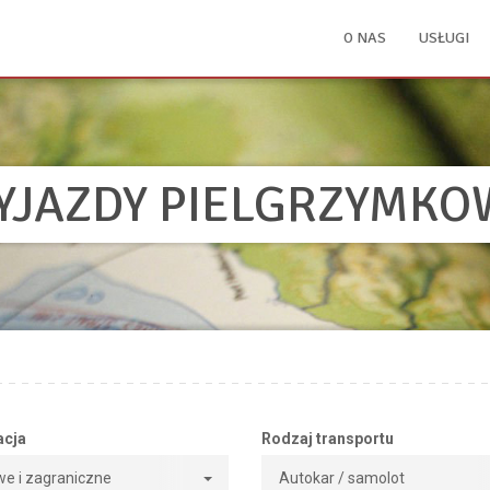
O NAS
USŁUGI
YJAZDY PIELGRZYMKO
acja
Rodzaj transportu
we i zagraniczne
Autokar / samolot