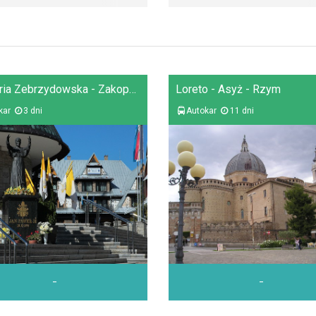
Kalwaria Zebrzydowska - Zakopane - Częstochowa
Loreto - Asyż - Rzym
kar
3 dni
Autokar
11 dni
-
-