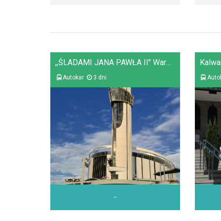
,,ŚLADAMI JANA PAWŁA II’’ Warszawa - Kraków - Łagiewniki - Zakopane
Autokar
3 dni
Auto
-