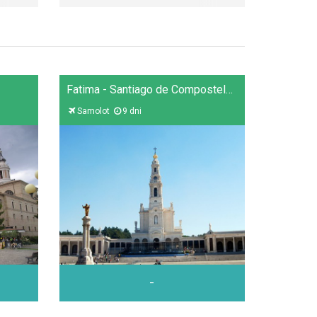
Fatima - Santiago de Compostela - PORTO – COIMBRA – ALCOBACA – NAZARE – BATALHA – ALJUSTREL – LIZBONA - AVEIRO
Samolot
9 dni
-