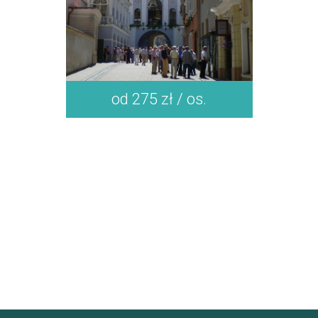
od 275 zł / os.