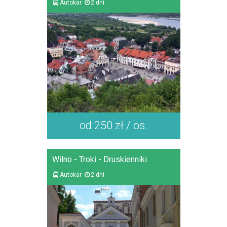
Autokar
2 dni
od 250 zł / os.
Wilno - Troki - Druskienniki
Autokar
2 dni