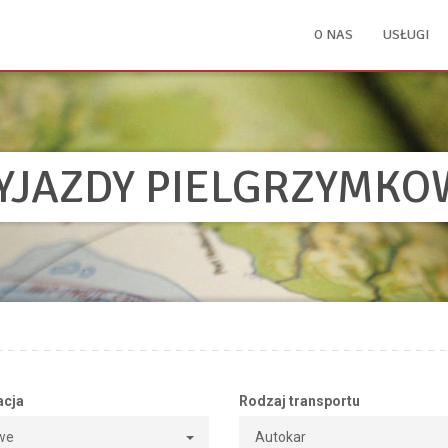
O NAS
USŁUGI
YJAZDY PIELGRZYMKO
acja
Rodzaj transportu
we
Autokar