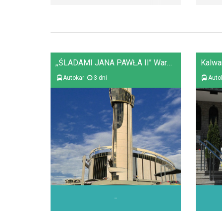
,,ŚLADAMI JANA PAWŁA II’’ Warszawa - Kraków - Łagiewniki - Zakopane
Autokar
3 dni
Auto
-