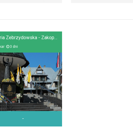
Kalwaria Zebrzydowska - Zakopane - Częstochowa
kar
3 dni
-