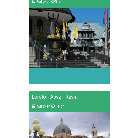
Autokar
3 dni
-
Loreto - Asyż - Rzym
Autokar
11 dni