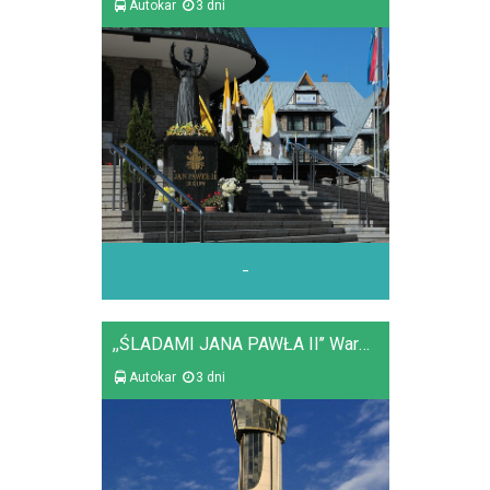
Autokar
3 dni
-
,,ŚLADAMI JANA PAWŁA II’’ Warszawa - Kraków - Łagiewniki - Zakopane
Autokar
3 dni